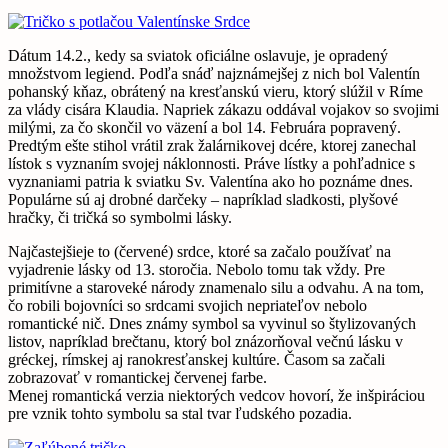
Dátum 14.2., kedy sa sviatok oficiálne oslavuje, je opradený
množstvom legiend. Podľa snáď najznámejšej z nich bol Valentín
pohanský kňaz, obrátený na kresťanskú vieru, ktorý slúžil v Ríme
za vlády cisára Klaudia. Napriek zákazu oddával vojakov so svojimi
milými, za čo skončil vo väzení a bol 14. Februára popravený.
Predtým ešte stihol vrátil zrak žalárnikovej dcére, ktorej zanechal
lístok s vyznaním svojej náklonnosti. Práve lístky a pohľadnice s
vyznaniami patria k sviatku Sv. Valentína ako ho poznáme dnes.
Populárne sú aj drobné darčeky – napríklad sladkosti, plyšové
hračky, či tričká so symbolmi lásky.
Najčastejšieje to (červené) srdce, ktoré sa začalo používať na
vyjadrenie lásky od 13. storočia. Nebolo tomu tak vždy. Pre
primitívne a staroveké národy znamenalo silu a odvahu. A na tom,
čo robili bojovníci so srdcami svojich nepriateľov nebolo
romantické nič. Dnes známy symbol sa vyvinul so štylizovaných
listov, napríklad brečtanu, ktorý bol znázorňoval večnú lásku v
gréckej, rímskej aj ranokresťanskej kultúre. Časom sa začali
zobrazovať v romantickej červenej farbe.
Menej romantická verzia niektorých vedcov hovorí, že inšpiráciou
pre vznik tohto symbolu sa stal tvar ľudského pozadia.