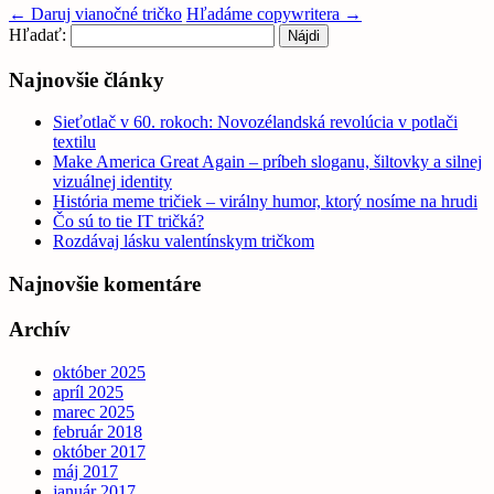
←
Daruj vianočné tričko
Hľadáme copywritera
→
Hľadať:
Najnovšie články
Sieťotlač v 60. rokoch: Novozélandská revolúcia v potlači
textilu
Make America Great Again – príbeh sloganu, šiltovky a silnej
vizuálnej identity
História meme tričiek – virálny humor, ktorý nosíme na hrudi
Čo sú to tie IT tričká?
Rozdávaj lásku valentínskym tričkom
Najnovšie komentáre
Archív
október 2025
apríl 2025
marec 2025
február 2018
október 2017
máj 2017
január 2017