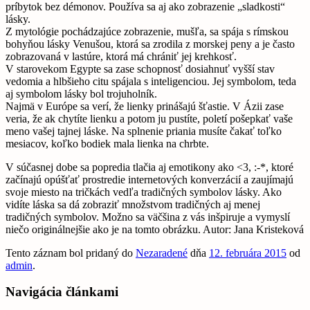
príbytok bez démonov. Používa sa aj ako zobrazenie „sladkosti“
lásky.
Z mytológie pochádzajúce zobrazenie, mušľa, sa spája s rímskou
bohyňou lásky Venušou, ktorá sa zrodila z morskej peny a je často
zobrazovaná v lastúre, ktorá má chrániť jej krehkosť.
V starovekom Egypte sa zase schopnosť dosiahnuť vyšší stav
vedomia a hlbšieho citu spájala s inteligenciou. Jej symbolom, teda
aj symbolom lásky bol trojuholník.
Najmä v Európe sa verí, že lienky prinášajú šťastie. V Ázii zase
veria, že ak chytíte lienku a potom ju pustíte, poletí pošepkať vaše
meno vašej tajnej láske. Na splnenie priania musíte čakať toľko
mesiacov, koľko bodiek mala lienka na chrbte.
V súčasnej dobe sa popredia tlačia aj emotikony ako <3, :-*, ktoré
začínajú opúšťať prostredie internetových konverzácií a zaujímajú
svoje miesto na tričkách vedľa tradičných symbolov lásky. Ako
vidíte láska sa dá zobraziť množstvom tradičných aj menej
tradičných symbolov. Možno sa väčšina z vás inšpiruje a vymyslí
niečo originálnejšie ako je na tomto obrázku. Autor: Jana Kristeková
Tento záznam bol pridaný do
Nezaradené
dňa
12. februára 2015
od
admin
.
Navigácia článkami