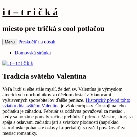
i t – t r i č k á
miesto pre tričká s cool potlačou
Preskočiť na obsah
Menu
Domovská stránka
Tradícia svätého Valentína
Veľa ľudí si ešte stále myslí, že deň sv. Valentína je výmyslom
amerických obchodníkov za účelom dostať z Vianocami
vyšťavených spotrebiteľov ďalšie peniaze.
Historický pôvod tohto
sviatku dňa svätého Valentína
je však európsky. Čo stojí na jeho
počiatku je záhadou. Február sa oddávna považoval za mesiac ,
kedy sa po zime pomaly začína prebúdzať príroda. Mesiac, ktorý sa
spája s oslavami začiatku jari a sviatkov plodnosti (napríklad
starorímske pohanské oslavy Luperkálií), sa začal považovať za
mesiac romantiky.