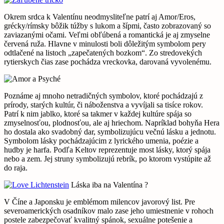
Okrem srdca k Valentínu neodmysliteľne patrí aj Amor/Eros,
grécky/rímsky bôžik túžby s lukom a šípmi, často zobrazovaný so
zaviazanými očami. Veľmi obľúbená a romantická je aj zmyselne
červená ruža. Hlavne v minulosti boli dôležitým symbolom pery
odtlačené na listoch „zapečatených bozkom“. Zo stredovekých
rytierskych čias zase pochádza vreckovka, darovaná vyvolenému.
Poznáme aj mnoho netradičných symbolov, ktoré pochádzajú z
prírody, starých kultúr, či náboženstva a vyvíjali sa tisíce rokov.
Patrí k nim jablko, ktoré sa takmer v každej kultúre spája so
zmyselnosťou, plodnosťou, ale aj hriechom. Napríklad bohyňa Hera
ho dostala ako svadobný dar, symbolizujúcu večnú lásku a jednotu.
Symbolom lásky pochádzajúcim z lyrického umenia, poézie a
hudby je harfa. Podľa Keltov reprezentuje most lásky, ktorý spája
nebo a zem. Jej struny symbolizujú rebrík, po ktorom vystúpite až
do raja.
Láska iba na Valentína ?
V Číne a Japonsku je emblémom milencov javorový list. Pre
severoamerických osadníkov malo zase jeho umiestnenie v rohoch
postele zabezpečovať kvalitný spánok, sexuálne potešenie a