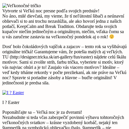
Vytvorte si Veľkú noc presne podľa svojich predstáv!
No áno, milé dievčatá, my vieme, že tí neľútostní šibači a neúnavní
oblievači si to ani trochu nezaslúžia, ale ako hovorí jedna z našich
potlačí, KeepCalm and Break Tradition. Obdarujte teda svojich
kupačov niečím jedinečným a originálnym, niečím, vďaka čomu sa
u vás zaručene zastavia na veľkonočný pondelok aj o rok!
Dosť bolo čokoládových vajíčok a zajacov – tento rok sa vyšibávajú
originálne tričká! Garantujeme vám, že potešia malých aj veľkých.
TU (http://designer.tricka.sk/art-gallery/fun/easter) nájdete celú škálu
motívov. Sami si zvolíte strih, farbu trička, vyberiete si motív, ktorý
vás najviac ohúri a je to! Zaujalo vás viacero motívov? Ideálne –
veď kedy trháme rekordy v počte prezliekaní, ak nie práve na Veľkú
noc? Spravte si poriadne zásoby a hlavne – buďte originálni! V
jedinečnosti je predsa sila.
I ? Easter
Poponáhľajte sa – Veľká noc je za dverami!
Nezabudnite si teda včas zabezpečiť povinnú výbavu tohtoročných
veľkonočných sviatkov – krásne vyzdobený korbáč, nejaký ten
štamperlík na symbolickú oblievačku (halo, štamperlík – nie