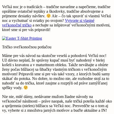
Veľká noc je o tradíciách – tradične navaríme a napečieme, tradične
oprášime sviatočné tepláky a škodovky, tradične absolvujeme a
prijmeme desiatky návštev.
Ale – čo tak spraviť si vlastnú Veľkú
noc a vychutnať si sviatky po svojom?
Vytvorte si vlastné
veľkonočné tričko
a nechajte sa inšpirovať veľkonočnými motívmi,
ktoré sme si pre vás pripravili!
Tričko sveľkonočnou potlačou
Máme pre vás návod na skutočne veselú a pohodovú Veľkú noc!
Už dávno neplatí, že správny kupač musí byť nahodený v bielej
košeli s kravatou a v maturitnom obleku. Takže neváhajte a ohúrte
ženy počas blížiacej sa šibačky vlastným tričkom s veľkonočným
motívom! Pripravili sme si pre vás také vzory, z ktorých budú samy
skákať do potoka. No dobre, to možno nie, ale rozhodne stojí za to
nahodiť sa do trička, ktoré zaujme a rozptýli od práve zamýšľanej
spŕšky vody.
Nie nie, milé dámy, nedávame mužom žiadne návody na
veľkonočné násilnosti – práve naopak, naše tričká potešia každé oko
a spríjemnia (nielen) blížiacu sa Veľkú noc. Presvedčte sa o tom aj
vy, vyberte si z množstva jarných motívov a buďte aktuálne a IN!