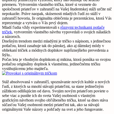
priemeru. Vytvorením vlastného trička, ktoré si vezmete do
spoločnosti priateľov v zahraničí na Vašej študentskej stáži určite nič
nepokazíte. Práve naopak, skúsenosti mladých ľudí zo stáží v
zahraničí hovoria, že originalita oblečenia je prezentáciou, ktorá Vás
reprezentuje a vytvára o Vás prvý dojem.
Mladí ľudia vždy experimentovali s
rôznymi technikami potlače
tričiek
, vytvorením vlastného návrhu vypovedali o svojich náladách
a názoroch.
Dnešným trendom medzi mladými je tričko s nápisom, s jedinečnou
potlačou, ktorá zasahuje tak do pánskej, ako aj dámskej módy v
obliekaní tričiek a módnych doplnkov najrôznejšieho prevedenia a
štýlu..
Počas leta je vhodným doplnkom aj mikina, ktorá ponúka so svojou
potlačou originálny doplnok k vlastnému, jedinečnému tričku
vystihujúcemu jeho majiteľa.
Stáž absolvovaná v zahraničí, spoznávanie nových kultúr a nových
ľudí, z ktorých sa mnohí stávajú priateľmi, sa stane jedinečným
zážitkom odlišujúcim od davu. Svojim novým priateľom poviete o
sebe viac a pustíte ich do sveta Vašej osobnosti s vlastným
grafickým návrhom svojho obľúbeného trička, ktoré sa dnes stáva
súčasťou Vašej osobnosti medzi priateľmi tak, ako sa stávajú
originálnymi Vaše názory a pohľady na svet a jeho fungovanie.