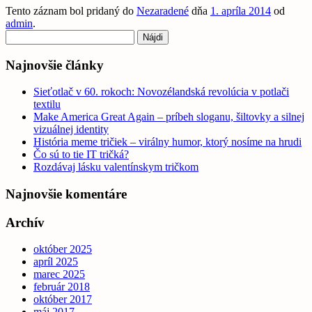
Tento záznam bol pridaný do
Nezaradené
dňa
1. apríla 2014
od
admin
.
Hľadať:
Najnovšie články
Sieťotlač v 60. rokoch: Novozélandská revolúcia v potlači
textilu
Make America Great Again – príbeh sloganu, šiltovky a silnej
vizuálnej identity
História meme tričiek – virálny humor, ktorý nosíme na hrudi
Čo sú to tie IT tričká?
Rozdávaj lásku valentínskym tričkom
Najnovšie komentáre
Archív
október 2025
apríl 2025
marec 2025
február 2018
október 2017
máj 2017