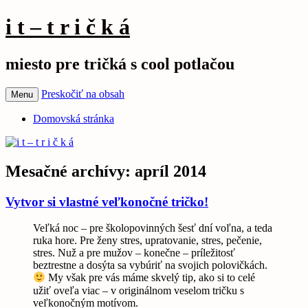
i t – t r i č k á
miesto pre tričká s cool potlačou
Preskočiť na obsah
Menu
Domovská stránka
Mesačné archívy:
apríl 2014
Vytvor si vlastné veľkonočné tričko!
Veľká noc – pre školopovinných šesť dní voľna, a teda
ruka hore. Pre ženy stres, upratovanie, stres, pečenie,
stres. Nuž a pre mužov – konečne – príležitosť
beztrestne a dosýta sa vybúriť na svojich polovičkách.
My však pre vás máme skvelý tip, ako si to celé
užiť oveľa viac – v originálnom veselom tričku s
veľkonočným motívom.