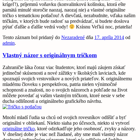
krígeľ!), príjemnú voňavku (konvalinkovú kolínsku, ktorá ešte
pamätá minulé storočie naozaj, naozaj nie) a vlastné originálne
tričko s tematickou potlačou! A dievčatá, nezabudnite, vďaka našim
tričkám, v ktorých bude radosť sa predvádzať, si budete doslova
pýtať ďalšie a ďalšie vedrá vody!
Krásnu Veľkú noc, priatelia!
Tento záznam bol pridaný do
Nezaradené
dňa
17. apríla 2014
od
admin
.
Vlastný názor s originálnym tričkom
Zahraničie láka čoraz viac študentov, ktorí majú záujem získať
jedinečné skúsenosti a nové zážitky v školských laviciach, kde
spoznajú svojich vrstovníkov a nových priateľov. K originálnemu
mladému človeku s perspektívou, patria nielen výnimočné
schopnosti a znalosti, no o svojich názoroch a pohľade na život
môžete povedať aj vašim vlastným tričkom, ktoré nesie v sebe
ducha odlišnosti a originálneho grafického návrhu.
Mnohí mladí ľudia sa chcú od svojich rovesníkov odlíšiť a byť
originálni v obliekaní. Niekto siaha po účesoch, niekto si vytvorí
originálne tričko
, ktoré odzrkadľuje jeho osobnosť, zvyky a názory.
V dnešnej dobe je viac než žiadané, aby sme mali vlastný názor
doplnený jedinečným výzorom, ktorý nás odlišuje od šedého