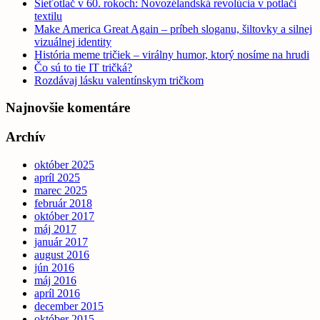
Sieťotlač v 60. rokoch: Novozélandská revolúcia v potlači
textilu
Make America Great Again – príbeh sloganu, šiltovky a silnej
vizuálnej identity
História meme tričiek – virálny humor, ktorý nosíme na hrudi
Čo sú to tie IT tričká?
Rozdávaj lásku valentínskym tričkom
Najnovšie komentáre
Archív
október 2025
apríl 2025
marec 2025
február 2018
október 2017
máj 2017
január 2017
august 2016
jún 2016
máj 2016
apríl 2016
december 2015
október 2015