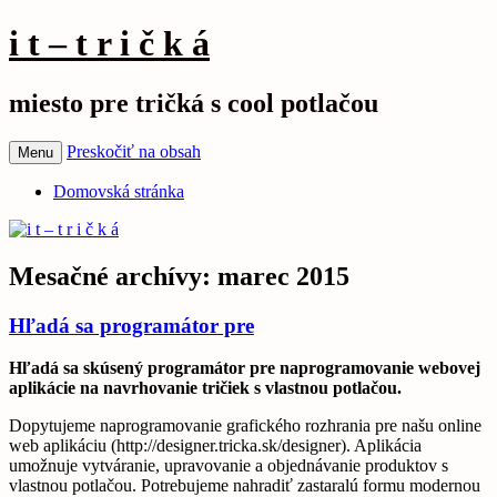
i t – t r i č k á
miesto pre tričká s cool potlačou
Preskočiť na obsah
Menu
Domovská stránka
Mesačné archívy:
marec 2015
Hľadá sa programátor pre
Hľadá sa skúsený programátor pre naprogramovanie webovej
aplikácie na navrhovanie tričiek s vlastnou potlačou.
Dopytujeme naprogramovanie grafického rozhrania pre našu online
web aplikáciu (http://designer.tricka.sk/designer). Aplikácia
umožnuje vytváranie, upravovanie a objednávanie produktov s
vlastnou potlačou. Potrebujeme nahradiť zastaralú formu modernou