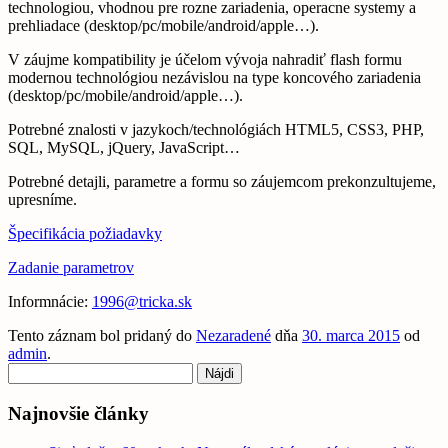
technologiou, vhodnou pre rozne zariadenia, operacne systemy a
prehliadace (desktop/pc/mobile/android/apple…).
V záujme kompatibility je účelom vývoja nahradiť flash formu
modernou technológiou nezávislou na type koncového zariadenia
(desktop/pc/mobile/android/apple…).
Potrebné znalosti v jazykoch/technológiách HTML5, CSS3, PHP,
SQL, MySQL, jQuery, JavaScript…
Potrebné detajli, parametre a formu so záujemcom prekonzultujeme,
upresníme.
Špecifikácia požiadavky
Zadanie parametrov
Informnácie:
1996@tricka.sk
Tento záznam bol pridaný do
Nezaradené
dňa
30. marca 2015
od
admin
.
Hľadať:
Najnovšie články