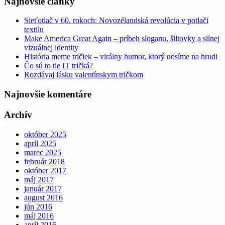
Najnovšie články
Sieťotlač v 60. rokoch: Novozélandská revolúcia v potlači
textilu
Make America Great Again – príbeh sloganu, šiltovky a silnej
vizuálnej identity
História meme tričiek – virálny humor, ktorý nosíme na hrudi
Čo sú to tie IT tričká?
Rozdávaj lásku valentínskym tričkom
Najnovšie komentáre
Archív
október 2025
apríl 2025
marec 2025
február 2018
október 2017
máj 2017
január 2017
august 2016
jún 2016
máj 2016
apríl 2016