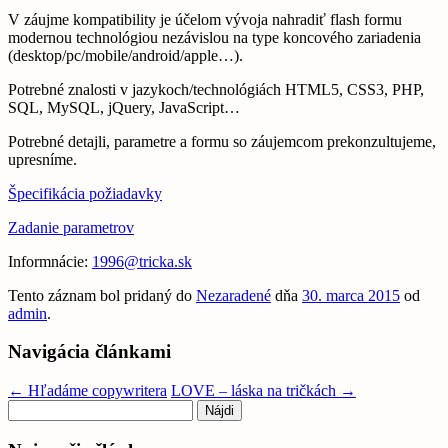
V záujme kompatibility je účelom vývoja nahradiť flash formu
modernou technológiou nezávislou na type koncového zariadenia
(desktop/pc/mobile/android/apple…).
Potrebné znalosti v jazykoch/technológiách HTML5, CSS3, PHP,
SQL, MySQL, jQuery, JavaScript…
Potrebné detajli, parametre a formu so záujemcom prekonzultujeme,
upresníme.
Špecifikácia požiadavky
Zadanie parametrov
Informnácie:
1996@tricka.sk
Tento záznam bol pridaný do
Nezaradené
dňa
30. marca 2015
od
admin
.
Navigácia článkami
←
Hľadáme copywritera
LOVE – láska na tričkách
→
Hľadať: