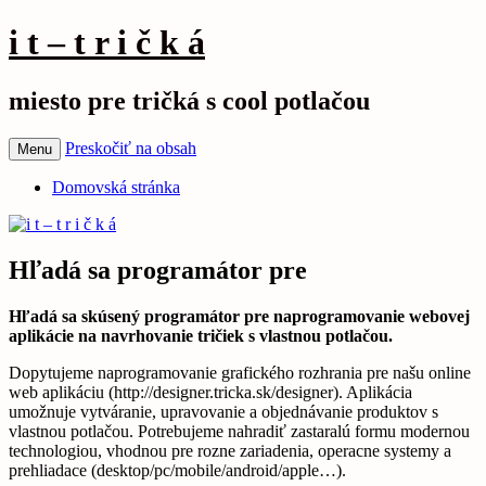
i t – t r i č k á
miesto pre tričká s cool potlačou
Preskočiť na obsah
Menu
Domovská stránka
Hľadá sa programátor pre
Hľadá sa skúsený programátor pre naprogramovanie webovej
aplikácie na navrhovanie tričiek s vlastnou potlačou.
Dopytujeme naprogramovanie grafického rozhrania pre našu online
web aplikáciu (http://designer.tricka.sk/designer). Aplikácia
umožnuje vytváranie, upravovanie a objednávanie produktov s
vlastnou potlačou. Potrebujeme nahradiť zastaralú formu modernou
technologiou, vhodnou pre rozne zariadenia, operacne systemy a
prehliadace (desktop/pc/mobile/android/apple…).